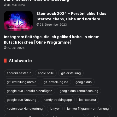
31. Mai 2024
Steinbock 2024 – Persönlichkeit des
Sternzeichens, Liebe und Karriere
25. Dezember 2023
Instagram Beiträge, die ich geliked habe, in einem
Rutsch löschen [Ohne Programme]
10. Juli 2024
Stichworte
android-tastatur
apple brille
gif-erstellung
gif-erstellung anroid
gif-erstellung ios
google duo
google duo kontakt hinzufügen
google duo kontolöschung
google duo Nutzung
handy tracking app
ios-tastatur
kostenlose Handyortung
lumyer
lumyer filigramm-entfernung