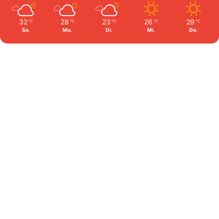
32
28
23
26
29
℃
℃
℃
℃
℃
So.
Mo.
Di.
Mi.
Do.