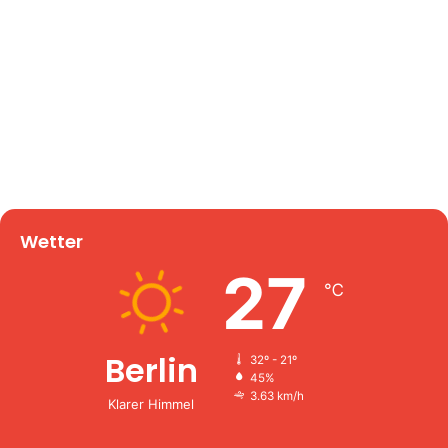
Wetter
27
℃
Berlin
32º - 21º
45%
3.63 km/h
Klarer Himmel