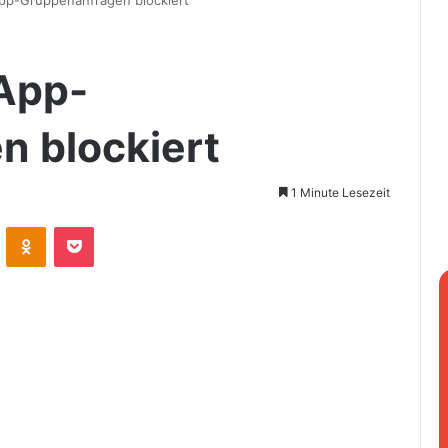
p-Gruppenanfragen blockiert
App-
 blockiert
1 Minute Lesezeit
VKontakte
Odnoklassniki
Pocket