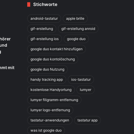
Stichworte
android-tastatur
apple brille
gif-erstellung
gif-erstellung anroid
hörer
gif-erstellung ios
google duo
 und
google duo kontakt hinzufügen
g
google duo kontolöschung
mmt mit
google duo Nutzung
handy tracking app
ios-tastatur
kostenlose Handyortung
lumyer
lumyer filigramm-entfernung
lumyer logo-entfernung
tastatur-anwendungen
tastatur app
was ist google duo