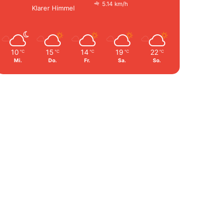
5.14 km/h
Klarer Himmel
10
15
14
19
22
℃
℃
℃
℃
℃
Mi.
Do.
Fr.
Sa.
So.