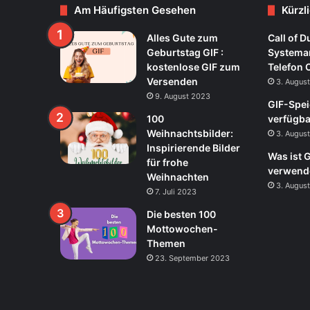
Am Häufigsten Gesehen
Kürzl
Alles Gute zum
Call of D
Geburtstag GIF :
Systeman
kostenlose GIF zum
Telefon 
Versenden
3. Augus
9. August 2023
GIF-Spei
100
verfügba
Weihnachtsbilder:
3. Augus
Inspirierende Bilder
Was ist 
für frohe
verwend
Weihnachten
3. Augus
7. Juli 2023
Die besten 100
Mottowochen-
Themen
23. September 2023