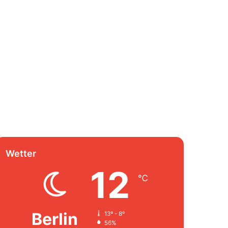
Wetter
12
℃
Berlin
13º - 8º
56%