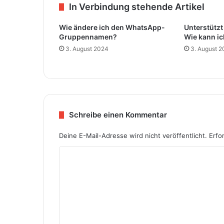
In Verbindung stehende Artikel
Wie ändere ich den WhatsApp-
Unterstützt
Gruppennamen?
Wie kann ic
3. August 2024
3. August 
Schreibe einen Kommentar
Deine E-Mail-Adresse wird nicht veröffentlicht.
Erfo
K
o
m
m
e