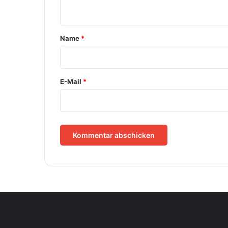
n
t
a
Name
*
r
*
E-Mail
*