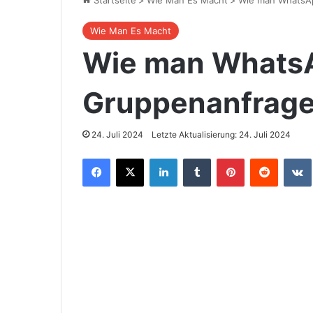
Startseite
>
Wie Man Es Macht
>
Wie man WhatsAp
Wie Man Es Macht
Wie man Whats
Gruppenanfragen
24. Juli 2024
Letzte Aktualisierung: 24. Juli 2024
Facebook
X
LinkedIn
Tumblr
Pinterest
Reddit