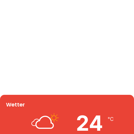
Wetter
24
℃