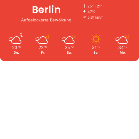
Berlin
25º - 21º
47%
5.81 km/h
Aufgelockerte Bewölkung
23
22
25
31
34
℃
℃
℃
℃
℃
Do.
Fr.
Sa.
So.
Mo.