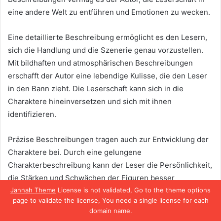
eine andere Welt zu entführen und Emotionen zu wecken.
Eine detaillierte Beschreibung ermöglicht es den Lesern,
sich die Handlung und die Szenerie genau vorzustellen.
Mit bildhaften und atmosphärischen Beschreibungen
erschafft der Autor eine lebendige Kulisse, die den Leser
in den Bann zieht. Die Leserschaft kann sich in die
Charaktere hineinversetzen und sich mit ihnen
identifizieren.
Präzise Beschreibungen tragen auch zur Entwicklung der
Charaktere bei. Durch eine gelungene
Charakterbeschreibung kann der Leser die Persönlichkeit,
die Stärken und Schwächen der Figuren besser
Jannah Theme
License is not validated, Go to the theme options
verstehen. Dadurch entsteht eine Verbindung zwischen
page to validate the license, You need a single license for each
dem Leser und den Charakteren, was das Leseerlebnis
domain name.
intensiviert.
Facebook
X
WhatsApp
Telegram
Viber