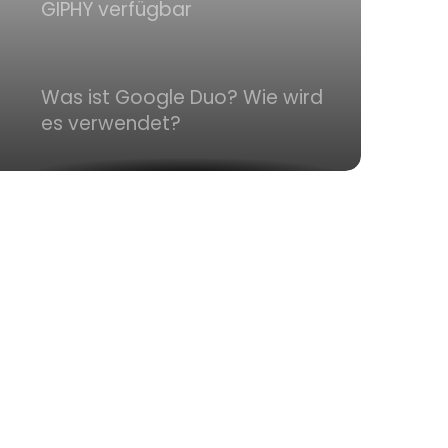
GIPHY verfügbar
Was ist Google Duo? Wie wird
es verwendet?
15 Neue Funktionen von iOS 11
Huawei-CEO erbittet
Telefonat mit US-Präsident
Biden
Die Google I/O 2024 findet
online statt und ist für jeden