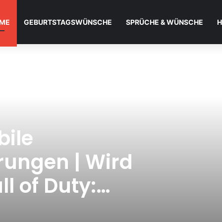
ME
GEBURTSTAGSWÜNSCHE
SPRÜCHE & WÜNSCHE
H
bile
ungen | Wird
l of Duty:
en?