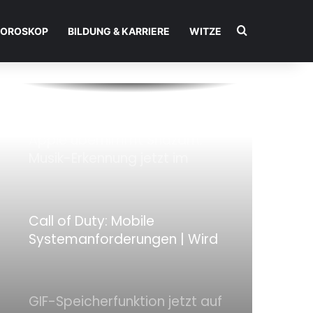
Computer aus ansehen
Suchen nac
OROSKOP
BILDUNG & KARRIERE
WITZE
YouTube Go ist jetzt im
Google Play Store verfügbar
Apple übernimmt Shazam:
Musik-Erkennung jetzt im
Apple-Kosmos
Call of Duty: Mobile
Systemanforderungen | Wird
mein Telefon Call of Duty:
Mobile ausführen?
GIF-Speicherfunktion jetzt auf