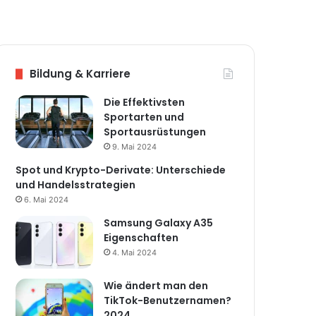
zugänglich
Twitter testet die neue
Bildung & Karriere
CoTweets-Funktion
Die Effektivsten
Sportarten und
Sportausrüstungen
Instagram Live-
9. Mai 2024
Übertragungen vom
Spot und Krypto-Derivate: Unterschiede
Computer aus ansehen
und Handelsstrategien
6. Mai 2024
YouTube Go ist jetzt im
Samsung Galaxy A35
Google Play Store verfügbar
Eigenschaften
4. Mai 2024
Wie ändert man den
Apple übernimmt Shazam:
TikTok-Benutzernamen?
2024