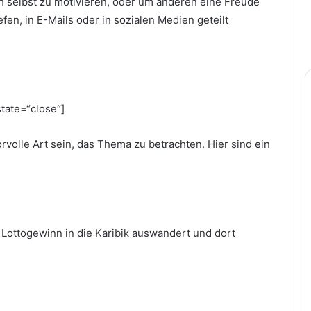
 selbst zu motivieren, oder um anderen eine Freude
fen, in E-Mails oder in sozialen Medien geteilt
state=“close“]
volle Art sein, das Thema zu betrachten. Hier sind ein
 Lottogewinn in die Karibik auswandert und dort